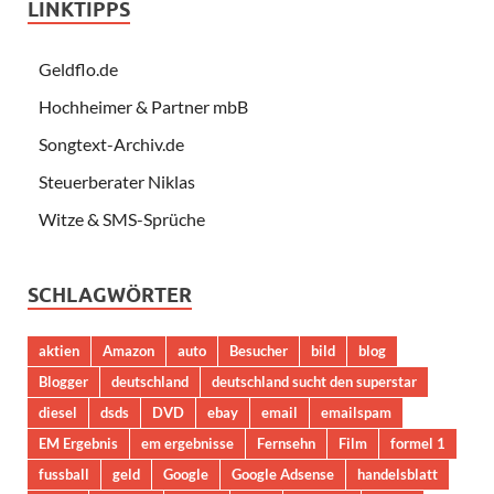
LINKTIPPS
Geldflo.de
Hochheimer & Partner mbB
Songtext-Archiv.de
Steuerberater Niklas
Witze & SMS-Sprüche
SCHLAGWÖRTER
aktien
Amazon
auto
Besucher
bild
blog
Blogger
deutschland
deutschland sucht den superstar
diesel
dsds
DVD
ebay
email
emailspam
EM Ergebnis
em ergebnisse
Fernsehn
Film
formel 1
fussball
geld
Google
Google Adsense
handelsblatt