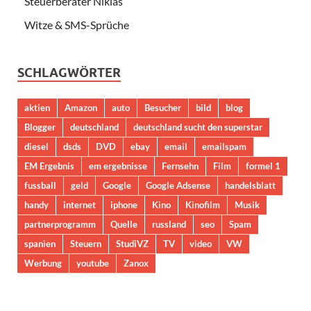
Steuerberater Niklas
Witze & SMS-Sprüche
SCHLAGWÖRTER
aktien
Amazon
auto
Besucher
bild
blog
Blogger
deutschland
deutschland sucht den superstar
diesel
dsds
DVD
ebay
email
emailspam
EM Ergebnis
em ergebnisse
Fernsehn
Film
formel 1
fussball
geld
Google
Google Adsense
handelsblatt
handy
internet
iphone
Kino
Kinofilm
Musik
partnerprogramm
Quelle
russland
seo
Spam
spanien
Steuern
StudiVZ
TV
video
VW
Werbung
youtube
Zanox