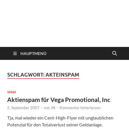
HAUPTMENÜ
SCHLAGWORT:
AKTEINSPAM
SPAM
Aktienspam für Vega Promotional, Inc
2. September 2007
-
von
JN
-
Kommentar hinterlassen
Tja, mal wieder ein Cent-High-Flyer mit unglaublichen
Potenzial für den Totalverlust seiner Geldanlage.