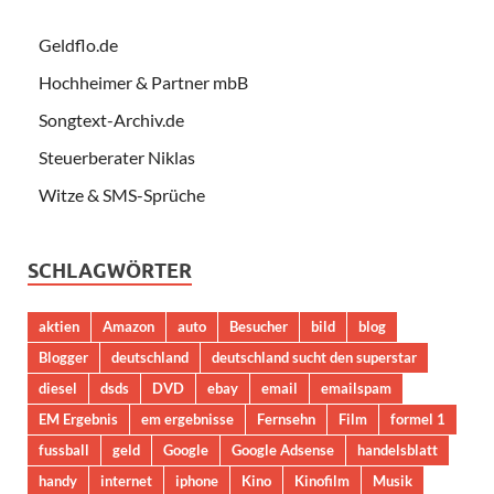
Geldflo.de
Hochheimer & Partner mbB
Songtext-Archiv.de
Steuerberater Niklas
Witze & SMS-Sprüche
SCHLAGWÖRTER
aktien
Amazon
auto
Besucher
bild
blog
Blogger
deutschland
deutschland sucht den superstar
diesel
dsds
DVD
ebay
email
emailspam
EM Ergebnis
em ergebnisse
Fernsehn
Film
formel 1
fussball
geld
Google
Google Adsense
handelsblatt
handy
internet
iphone
Kino
Kinofilm
Musik