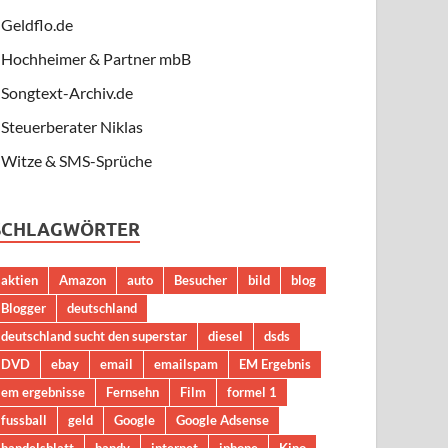
Geldflo.de
Hochheimer & Partner mbB
Songtext-Archiv.de
Steuerberater Niklas
Witze & SMS-Sprüche
SCHLAGWÖRTER
aktien
Amazon
auto
Besucher
bild
blog
Blogger
deutschland
deutschland sucht den superstar
diesel
dsds
DVD
ebay
email
emailspam
EM Ergebnis
em ergebnisse
Fernsehn
Film
formel 1
fussball
geld
Google
Google Adsense