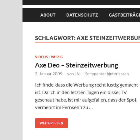
ABOUT
DATENSCHUTZ
GASTBEITRÄG
SCHLAGWORT:
AXE STEINZEITWERBU
VIDEOS
/
WITZIG
Axe Deo – Steinzeitwerbung
2. Januar 2009
-
von
JN
-
Kommentar hinterlassen
Ich finde, dass die Werbung recht lustig gemacht
ist. Da ich in den letzten Tagen ein bissel TV
geschaut habe, ist mir aufgefallen, dass der Spot
vermehrt im Fernsehn zu …
WEITERLESEN