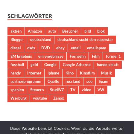
SCHLAGWÖRTER
aktien
Amazon
auto
Besucher
bild
blog
Blogger
deutschland
deutschland sucht den superstar
diesel
dsds
DVD
ebay
email
emailspam
EM Ergebnis
em ergebnisse
Fernsehn
Film
formel 1
fussball
geld
Google
Google Adsense
handelsblatt
handy
internet
iphone
Kino
Kinofilm
Musik
partnerprogramm
Quelle
russland
seo
Spam
spanien
Steuern
StudiVZ
TV
video
VW
Werbung
youtube
Zanox
Diese Website benutzt Cookies. Wenn du die Website weiter