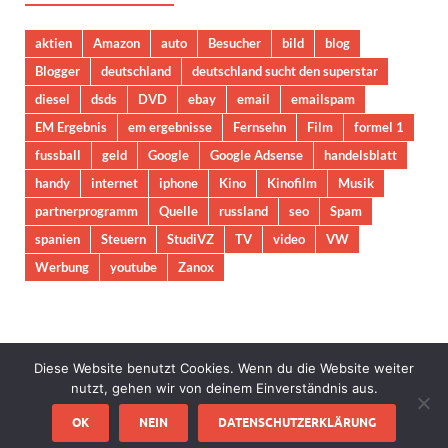
aktien
Amazon
auto
Besucher
bild
blog
Blogger
deutschland
deutschland sucht den superstar
diesel
dsds
DVD
ebay
email
emailspam
EM Ergebnis
em ergebnisse
Fernsehn
Film
formel 1
fussball
geld
Google
Google Adsense
handelsblatt
handy
internet
iphone
Kino
Kinofilm
Musik
partnerprogramm
Quelle
russland
seo
Spam
spanien
Steuern
StudiVZ
TV
video
VW
Werbung
youtube
Zanox
Diese Website benutzt Cookies. Wenn du die Website weiter
nutzt, gehen wir von deinem Einverständnis aus.
Copyright © 2026
Freeweb24.de
.
OK
NEIN
DATENSCHUTZERKLÄRUNG
Mit Stolz präsentiert von
WordPress
und
HitMag
.