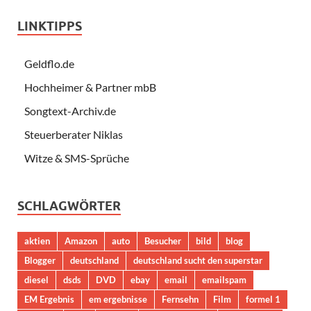
LINKTIPPS
Geldflo.de
Hochheimer & Partner mbB
Songtext-Archiv.de
Steuerberater Niklas
Witze & SMS-Sprüche
SCHLAGWÖRTER
aktien
Amazon
auto
Besucher
bild
blog
Blogger
deutschland
deutschland sucht den superstar
diesel
dsds
DVD
ebay
email
emailspam
EM Ergebnis
em ergebnisse
Fernsehn
Film
formel 1