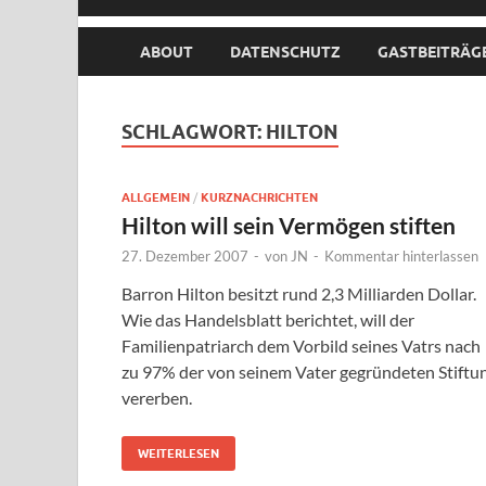
ABOUT
DATENSCHUTZ
GASTBEITRÄG
SCHLAGWORT:
HILTON
ALLGEMEIN
/
KURZNACHRICHTEN
Hilton will sein Vermögen stiften
27. Dezember 2007
-
von
JN
-
Kommentar hinterlassen
Barron Hilton besitzt rund 2,3 Milliarden Dollar.
Wie das Handelsblatt berichtet, will der
Familienpatriarch dem Vorbild seines Vatrs nach
zu 97% der von seinem Vater gegründeten Stiftu
vererben.
WEITERLESEN