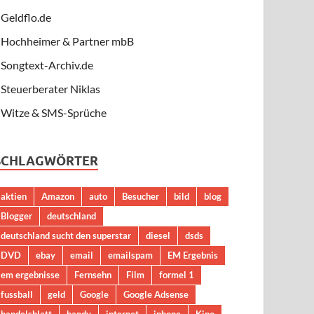
Geldflo.de
Hochheimer & Partner mbB
Songtext-Archiv.de
Steuerberater Niklas
Witze & SMS-Sprüche
SCHLAGWÖRTER
aktien
Amazon
auto
Besucher
bild
blog
Blogger
deutschland
deutschland sucht den superstar
diesel
dsds
DVD
ebay
email
emailspam
EM Ergebnis
em ergebnisse
Fernsehn
Film
formel 1
fussball
geld
Google
Google Adsense