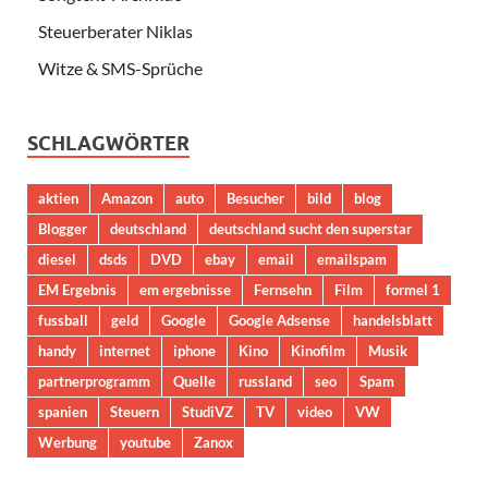
Steuerberater Niklas
Witze & SMS-Sprüche
SCHLAGWÖRTER
aktien
Amazon
auto
Besucher
bild
blog
Blogger
deutschland
deutschland sucht den superstar
diesel
dsds
DVD
ebay
email
emailspam
EM Ergebnis
em ergebnisse
Fernsehn
Film
formel 1
fussball
geld
Google
Google Adsense
handelsblatt
handy
internet
iphone
Kino
Kinofilm
Musik
partnerprogramm
Quelle
russland
seo
Spam
spanien
Steuern
StudiVZ
TV
video
VW
Werbung
youtube
Zanox