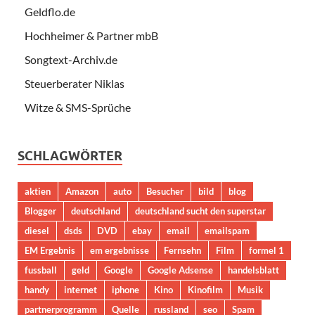
Geldflo.de
Hochheimer & Partner mbB
Songtext-Archiv.de
Steuerberater Niklas
Witze & SMS-Sprüche
SCHLAGWÖRTER
aktien
Amazon
auto
Besucher
bild
blog
Blogger
deutschland
deutschland sucht den superstar
diesel
dsds
DVD
ebay
email
emailspam
EM Ergebnis
em ergebnisse
Fernsehn
Film
formel 1
fussball
geld
Google
Google Adsense
handelsblatt
handy
internet
iphone
Kino
Kinofilm
Musik
partnerprogramm
Quelle
russland
seo
Spam