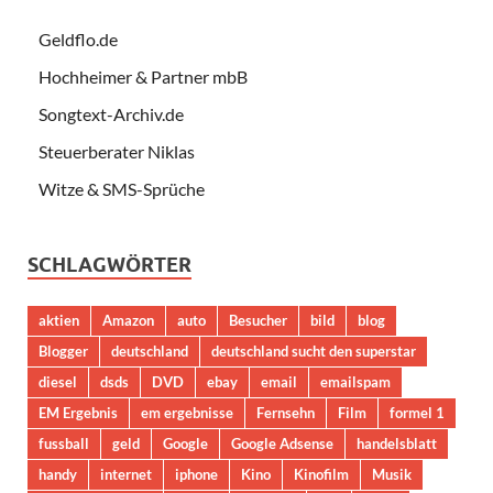
Geldflo.de
Hochheimer & Partner mbB
Songtext-Archiv.de
Steuerberater Niklas
Witze & SMS-Sprüche
SCHLAGWÖRTER
aktien
Amazon
auto
Besucher
bild
blog
Blogger
deutschland
deutschland sucht den superstar
diesel
dsds
DVD
ebay
email
emailspam
EM Ergebnis
em ergebnisse
Fernsehn
Film
formel 1
fussball
geld
Google
Google Adsense
handelsblatt
handy
internet
iphone
Kino
Kinofilm
Musik