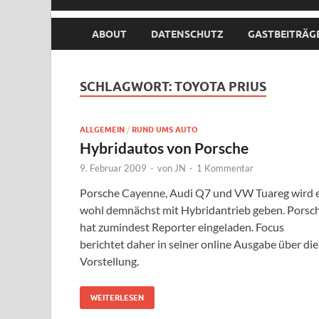
ABOUT
DATENSCHUTZ
GASTBEITRÄG
SCHLAGWORT:
TOYOTA PRIUS
ALLGEMEIN
/
RUND UMS AUTO
Hybridautos von Porsche
9. Februar 2009
-
von
JN
-
1 Kommentar
Porsche Cayenne, Audi Q7 und VW Tuareg wird 
wohl demnächst mit Hybridantrieb geben. Porsc
hat zumindest Reporter eingeladen. Focus
berichtet daher in seiner online Ausgabe über die
Vorstellung.
WEITERLESEN