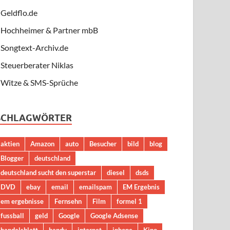
Geldflo.de
Hochheimer & Partner mbB
Songtext-Archiv.de
Steuerberater Niklas
Witze & SMS-Sprüche
SCHLAGWÖRTER
aktien
Amazon
auto
Besucher
bild
blog
Blogger
deutschland
deutschland sucht den superstar
diesel
dsds
DVD
ebay
email
emailspam
EM Ergebnis
em ergebnisse
Fernsehn
Film
formel 1
fussball
geld
Google
Google Adsense