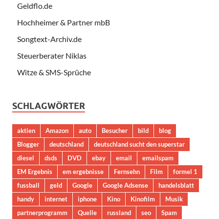
Geldflo.de
Hochheimer & Partner mbB
Songtext-Archiv.de
Steuerberater Niklas
Witze & SMS-Sprüche
SCHLAGWÖRTER
aktien
Amazon
auto
Besucher
bild
blog
Blogger
deutschland
deutschland sucht den superstar
diesel
dsds
DVD
ebay
email
emailspam
EM Ergebnis
em ergebnisse
Fernsehn
Film
formel 1
fussball
geld
Google
Google Adsense
handelsblatt
handy
internet
iphone
Kino
Kinofilm
Musik
partnerprogramm
Quelle
russland
seo
Spam