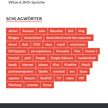
Witze & SMS-Sprüche
SCHLAGWÖRTER
aktien
Amazon
auto
Besucher
bild
blog
Blogger
deutschland
deutschland sucht den superstar
diesel
dsds
DVD
ebay
email
emailspam
EM Ergebnis
em ergebnisse
Fernsehn
Film
formel 1
fussball
geld
Google
Google Adsense
handelsblatt
handy
internet
iphone
Kino
Kinofilm
Musik
partnerprogramm
Quelle
russland
seo
Spam
spanien
Steuern
StudiVZ
TV
video
VW
Werbung
youtube
Zanox