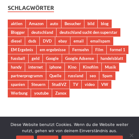
SCHLAGWÖRTER
aktien
Amazon
auto
Besucher
bild
blog
Blogger
deutschland
deutschland sucht den superstar
diesel
dsds
DVD
ebay
email
emailspam
EM Ergebnis
em ergebnisse
Fernsehn
Film
formel 1
fussball
geld
Google
Google Adsense
handelsblatt
handy
internet
iphone
Kino
Kinofilm
Musik
partnerprogramm
Quelle
russland
seo
Spam
spanien
Steuern
StudiVZ
TV
video
VW
Werbung
youtube
Zanox
Diese Website benutzt Cookies. Wenn du die Website weiter
nutzt, gehen wir von deinem Einverständnis aus.
Copyright © 2026
Freeweb24.de
.