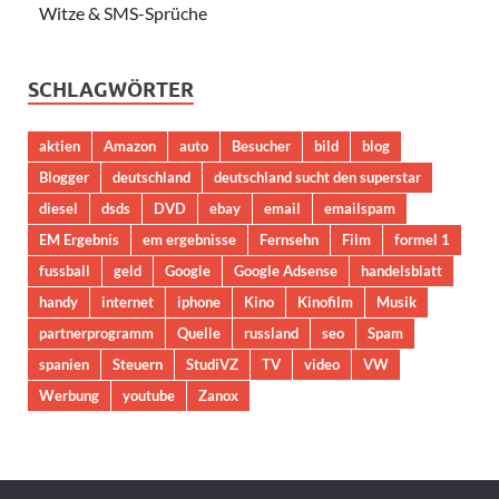
Witze & SMS-Sprüche
SCHLAGWÖRTER
aktien
Amazon
auto
Besucher
bild
blog
Blogger
deutschland
deutschland sucht den superstar
diesel
dsds
DVD
ebay
email
emailspam
EM Ergebnis
em ergebnisse
Fernsehn
Film
formel 1
fussball
geld
Google
Google Adsense
handelsblatt
handy
internet
iphone
Kino
Kinofilm
Musik
partnerprogramm
Quelle
russland
seo
Spam
spanien
Steuern
StudiVZ
TV
video
VW
Werbung
youtube
Zanox