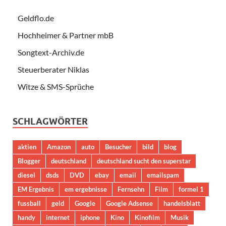
Geldflo.de
Hochheimer & Partner mbB
Songtext-Archiv.de
Steuerberater Niklas
Witze & SMS-Sprüche
SCHLAGWÖRTER
aktien
Amazon
auto
Besucher
bild
blog
Blogger
deutschland
deutschland sucht den superstar
diesel
dsds
DVD
ebay
email
emailspam
EM Ergebnis
em ergebnisse
Fernsehn
Film
formel 1
fussball
geld
Google
Google Adsense
handelsblatt
handy
internet
iphone
Kino
Kinofilm
Musik