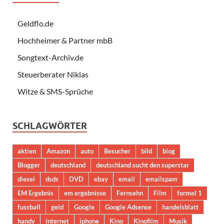
Geldflo.de
Hochheimer & Partner mbB
Songtext-Archiv.de
Steuerberater Niklas
Witze & SMS-Sprüche
SCHLAGWÖRTER
aktien
Amazon
auto
Besucher
bild
blog
Blogger
deutschland
deutschland sucht den superstar
diesel
dsds
DVD
ebay
email
emailspam
EM Ergebnis
em ergebnisse
Fernsehn
Film
formel 1
fussball
geld
Google
Google Adsense
handelsblatt
handy
internet
iphone
Kino
Kinofilm
Musik