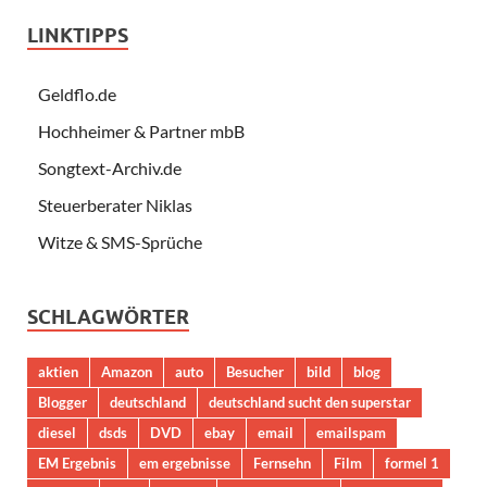
LINKTIPPS
Geldflo.de
Hochheimer & Partner mbB
Songtext-Archiv.de
Steuerberater Niklas
Witze & SMS-Sprüche
SCHLAGWÖRTER
aktien
Amazon
auto
Besucher
bild
blog
Blogger
deutschland
deutschland sucht den superstar
diesel
dsds
DVD
ebay
email
emailspam
EM Ergebnis
em ergebnisse
Fernsehn
Film
formel 1