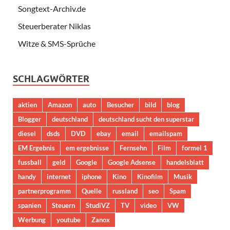
Songtext-Archiv.de
Steuerberater Niklas
Witze & SMS-Sprüche
SCHLAGWÖRTER
aktien
Amazon
auto
Besucher
bild
blog
Blogger
deutschland
deutschland sucht den superstar
diesel
dsds
DVD
ebay
email
emailspam
EM Ergebnis
em ergebnisse
Fernsehn
Film
formel 1
fussball
geld
Google
Google Adsense
handelsblatt
handy
internet
iphone
Kino
Kinofilm
Musik
partnerprogramm
Quelle
russland
seo
Spam
spanien
Steuern
StudiVZ
TV
video
VW
Werbung
youtube
Zanox