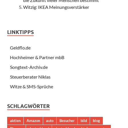
die Zukunft vieler Menschen bestimmt
Witzig: IKEA Meinungsverstärker
LINKTIPPS
Geldflo.de
Hochheimer & Partner mbB
Songtext-Archiv.de
Steuerberater Niklas
Witze & SMS-Sprüche
SCHLAGWÖRTER
aktien
Amazon
auto
Besucher
bild
blog