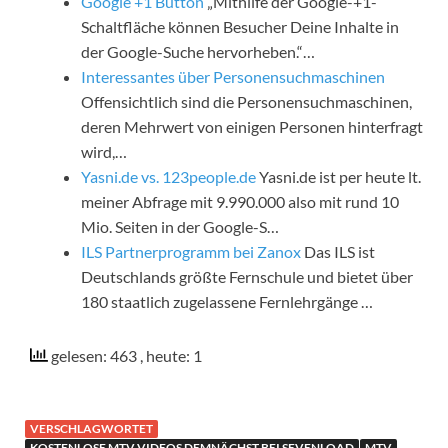
Google +1 Button
„Mithilfe der Google-+1-
Schaltfläche können Besucher Deine Inhalte in
der Google-Suche hervorheben.“…
Interessantes über Personensuchmaschinen
Offensichtlich sind die Personensuchmaschinen,
deren Mehrwert von einigen Personen hinterfragt
wird,…
Yasni.de vs. 123people.de
Yasni.de ist per heute lt.
meiner Abfrage mit 9.990.000 also mit rund 10
Mio. Seiten in der Google-S…
ILS Partnerprogramm bei Zanox
Das ILS ist
Deutschlands größte Fernschule und bietet über
180 staatlich zugelassene Fernlehrgänge …
gelesen: 463
, heute: 1
VERSCHLAGWORTET
KOSTENLOSE MTV VIDEOS DEMNÄCHST BEI SEVENLOAD
MTV