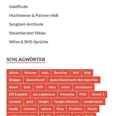
Geldflo.de
Hochheimer & Partner mbB
Songtext-Archiv.de
Steuerberater Niklas
Witze & SMS-Sprüche
SCHLAGWÖRTER
aktien
Amazon
auto
Besucher
bild
blog
Blogger
deutschland
deutschland sucht den superstar
diesel
dsds
DVD
ebay
email
emailspam
EM Ergebnis
em ergebnisse
Fernsehn
Film
formel 1
fussball
geld
Google
Google Adsense
handelsblatt
handy
internet
iphone
Kino
Kinofilm
Musik