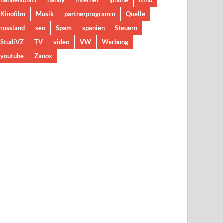
handelsblatt
handy
internet
iphone
Kino
Kinofilm
Musik
partnerprogramm
Quelle
russland
seo
Spam
spanien
Steuern
StudiVZ
TV
video
VW
Werbung
youtube
Zanox