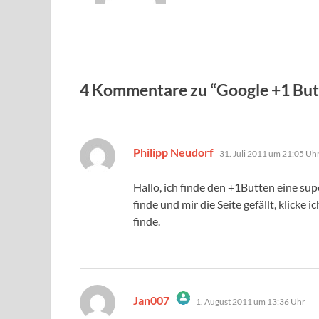
4 Kommentare zu “Google +1 But
sagt:
Philipp Neudorf
31. Juli 2011 um 21:05 Uh
Hallo, ich finde den +1Butten eine su
finde und mir die Seite gefällt, klicke
finde.
sagt:
Jan007
1. August 2011 um 13:36 Uhr