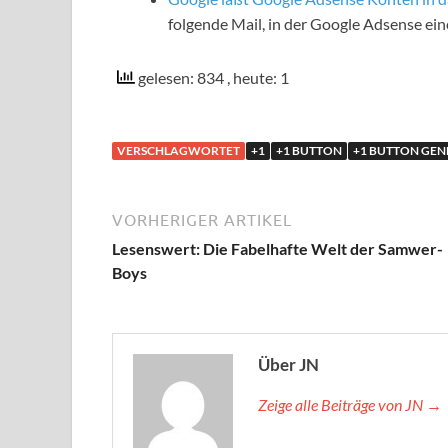
folgende Mail, in der Google Adsense ei
gelesen: 834
, heute: 1
VERSCHLAGWORTET
+1
+1 BUTTON
+1 BUTTON GE
VORHERIGER ARTIKEL
Lesenswert: Die Fabelhafte Welt der Samwer-
Boys
Über JN
Zeige alle Beiträge von JN →