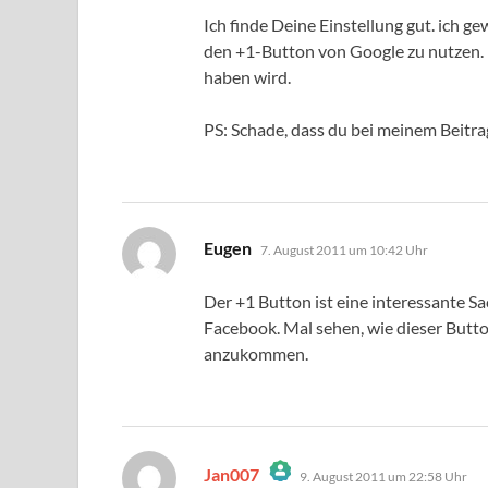
Das „Echte-Person“-Abzeichen!
Anti-Spam von CleanTalk
Ich finde Deine Einstellung gut. ich g
den +1-Button von Google zu nutzen.
haben wird.
PS: Schade, dass du bei meinem Beitrag
sagt:
Eugen
7. August 2011 um 10:42 Uhr
Der +1 Button ist eine interessante Sac
Facebook. Mal sehen, wie dieser Butto
anzukommen.
sagt:
Jan007
9. August 2011 um 22:58 Uhr