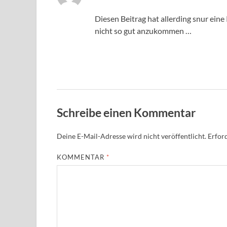
Das „Echte-Person“-Abzeichen!
Anti-Spam von CleanTalk
Diesen Beitrag hat allerding snur eine
nicht so gut anzukommen …
Schreibe einen Kommentar
Deine E-Mail-Adresse wird nicht veröffentlicht.
Erford
KOMMENTAR
*