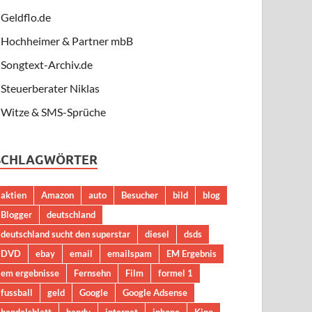
Geldflo.de
Hochheimer & Partner mbB
Songtext-Archiv.de
Steuerberater Niklas
Witze & SMS-Sprüche
SCHLAGWÖRTER
aktien
Amazon
auto
Besucher
bild
blog
Blogger
deutschland
deutschland sucht den superstar
diesel
dsds
DVD
ebay
email
emailspam
EM Ergebnis
em ergebnisse
Fernsehn
Film
formel 1
fussball
geld
Google
Google Adsense