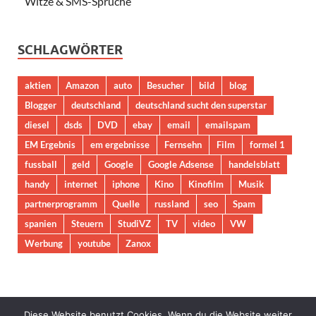
Witze & SMS-Sprüche
SCHLAGWÖRTER
aktien
Amazon
auto
Besucher
bild
blog
Blogger
deutschland
deutschland sucht den superstar
diesel
dsds
DVD
ebay
email
emailspam
EM Ergebnis
em ergebnisse
Fernsehn
Film
formel 1
fussball
geld
Google
Google Adsense
handelsblatt
handy
internet
iphone
Kino
Kinofilm
Musik
partnerprogramm
Quelle
russland
seo
Spam
spanien
Steuern
StudiVZ
TV
video
VW
Werbung
youtube
Zanox
Diese Website benutzt Cookies. Wenn du die Website weiter