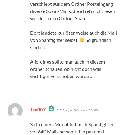
verschiebt aus dem Ordner Posteingang
diverse Spam-Mails, die ich eh nicht lesen
würde, in den Ordner Spam.
Dort landete kuriöser Weise auch die Mail
von Spamfighter selbst.
So gründlich
sind die …
Allerdings sollte man auch in diesem
ordner schauen, ob nicht doch was
wichtiges verschoben wurde …
sagt:
Jan007
12. August 2007 um 13:42 Uhr
Das „Echte-Person“-Abzeichen!
Anti-Spam von CleanTalk
So in einem Monat hat mich Spamfighter
vor 640 Mails bewahrt. Ein paar mal