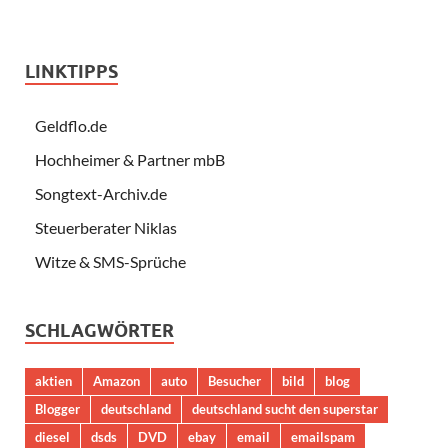
LINKTIPPS
Geldflo.de
Hochheimer & Partner mbB
Songtext-Archiv.de
Steuerberater Niklas
Witze & SMS-Sprüche
SCHLAGWÖRTER
aktien
Amazon
auto
Besucher
bild
blog
Blogger
deutschland
deutschland sucht den superstar
diesel
dsds
DVD
ebay
email
emailspam