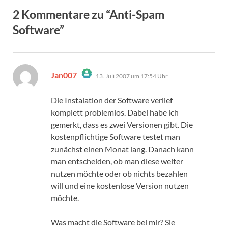
2 Kommentare zu “Anti-Spam
Software”
sagt:
Jan007
13. Juli 2007 um 17:54 Uhr
Das „Echte-Person“-Abzeichen!
Anti-Spam von CleanTalk
Die Instalation der Software verlief
komplett problemlos. Dabei habe ich
gemerkt, dass es zwei Versionen gibt. Die
kostenpflichtige Software testet man
zunächst einen Monat lang. Danach kann
man entscheiden, ob man diese weiter
nutzen möchte oder ob nichts bezahlen
will und eine kostenlose Version nutzen
möchte.
Was macht die Software bei mir? Sie