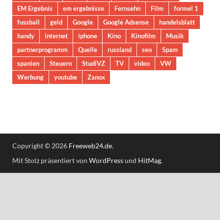
EM Ergebnis
em ergebnisse
Fernsehn
Film
formel 1
fussball
geld
Google
Google Adsense
handelsblatt
handy
internet
iphone
Kino
Kinofilm
Musik
partnerprogramm
Quelle
russland
seo
Spam
spanien
Steuern
StudiVZ
TV
video
VW
Werbung
youtube
Zanox
Copyright © 2026
Freeweb24.de
.
Mit Stolz präsentiert von
WordPress
und
HitMag
.