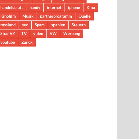
handelsblatt
handy
internet
iphone
Kino
Kinofilm
Musik
partnerprogramm
Quelle
russland
seo
Spam
spanien
Steuern
StudiVZ
TV
video
VW
Werbung
youtube
Zanox