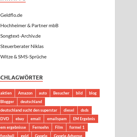
Geldflo.de
Hochheimer & Partner mbB
Songtext-Archiv.de
Steuerberater Niklas
Witze & SMS-Sprüche
SCHLAGWÖRTER
aktien
Amazon
auto
Besucher
bild
blog
Blogger
deutschland
deutschland sucht den superstar
diesel
dsds
DVD
ebay
email
emailspam
EM Ergebnis
em ergebnisse
Fernsehn
Film
formel 1
fussball
geld
Google
Google Adsense