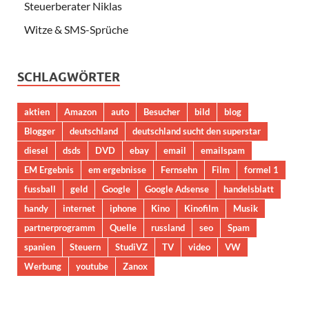
Steuerberater Niklas
Witze & SMS-Sprüche
SCHLAGWÖRTER
aktien
Amazon
auto
Besucher
bild
blog
Blogger
deutschland
deutschland sucht den superstar
diesel
dsds
DVD
ebay
email
emailspam
EM Ergebnis
em ergebnisse
Fernsehn
Film
formel 1
fussball
geld
Google
Google Adsense
handelsblatt
handy
internet
iphone
Kino
Kinofilm
Musik
partnerprogramm
Quelle
russland
seo
Spam
spanien
Steuern
StudiVZ
TV
video
VW
Werbung
youtube
Zanox