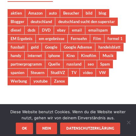
aktien
Amazon
auto
Besucher
bild
blog
Blogger
deutschland
deutschland sucht den superstar
diesel
dsds
DVD
ebay
email
emailspam
EM Ergebnis
em ergebnisse
Fernsehn
Film
formel 1
fussball
geld
Google
Google Adsense
handelsblatt
handy
internet
iphone
Kino
Kinofilm
Musik
partnerprogramm
Quelle
russland
seo
Spam
spanien
Steuern
StudiVZ
TV
video
VW
Werbung
youtube
Zanox
Diese Website benutzt Cookies. Wenn du die Website weiter
nutzt, gehen wir von deinem Einverständnis aus.
Copyright © 2026
Freeweb24.de
.
OK
NEIN
DATENSCHUTZERKLÄRUNG
Mit Stolz präsentiert von
WordPress
und
HitMag
.