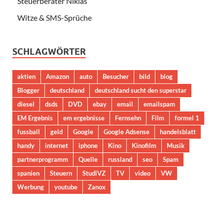
Steuerberater Niklas
Witze & SMS-Sprüche
SCHLAGWÖRTER
aktien
Amazon
auto
Besucher
bild
blog
Blogger
deutschland
deutschland sucht den superstar
diesel
dsds
DVD
ebay
email
emailspam
EM Ergebnis
em ergebnisse
Fernsehn
Film
formel 1
fussball
geld
Google
Google Adsense
handelsblatt
handy
internet
iphone
Kino
Kinofilm
Musik
partnerprogramm
Quelle
russland
seo
Spam
spanien
Steuern
StudiVZ
TV
video
VW
Werbung
youtube
Zanox