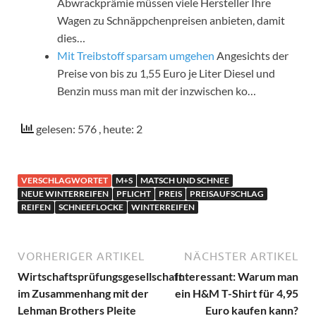
Abwrackprämie müssen viele Hersteller Ihre
Wagen zu Schnäppchenpreisen anbieten, damit
dies…
Mit Treibstoff sparsam umgehen
Angesichts der
Preise von bis zu 1,55 Euro je Liter Diesel und
Benzin muss man mit der inzwischen ko…
gelesen: 576
, heute: 2
VERSCHLAGWORTET
M+S
MATSCH UND SCHNEE
NEUE WINTERREIFEN
PFLICHT
PREIS
PREISAUFSCHLAG
REIFEN
SCHNEEFLOCKE
WINTERREIFEN
VORHERIGER ARTIKEL
NÄCHSTER ARTIKEL
Wirtschaftsprüfungsgesellschaft
Interessant: Warum man
im Zusammenhang mit der
ein H&M T-Shirt für 4,95
Lehman Brothers Pleite
Euro kaufen kann?