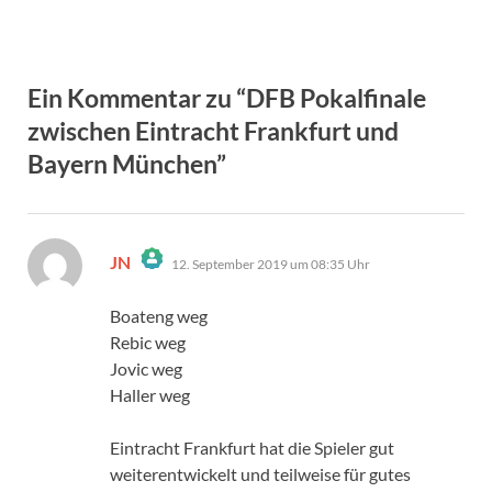
Ein Kommentar zu “DFB Pokalfinale
zwischen Eintracht Frankfurt und
Bayern München”
sagt:
JN
12. September 2019 um 08:35 Uhr
Das „Echte-Person“-Abzeichen!
Anti-Spam von CleanTalk
Boateng weg
Rebic weg
Jovic weg
Haller weg
Eintracht Frankfurt hat die Spieler gut
weiterentwickelt und teilweise für gutes