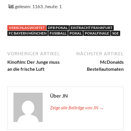
gelesen: 1163
, heute: 1
VERSCHLAGWORTET
DFB POKAL
EINTRACHT FRANKFURT
FC BAYERN MÜNCHEN
FUSSBALL
POKAL
POKALFINALE
SGE
VORHERIGER ARTIKEL
NÄCHSTER ARTIKEL
Kinofilm: Der Junge muss
McDonalds
an die frische Luft
Bestellautomaten
Über JN
Zeige alle Beiträge von JN →