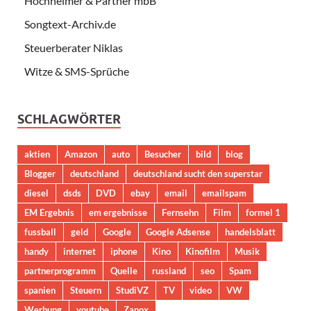
Hochheimer & Partner mbB
Songtext-Archiv.de
Steuerberater Niklas
Witze & SMS-Sprüche
SCHLAGWÖRTER
aktien
Amazon
auto
Besucher
bild
blog
Blogger
deutschland
deutschland sucht den superstar
diesel
dsds
DVD
ebay
email
emailspam
EM Ergebnis
em ergebnisse
Fernsehn
Film
formel 1
fussball
geld
Google
Google Adsense
handelsblatt
handy
internet
iphone
Kino
Kinofilm
Musik
partnerprogramm
Quelle
russland
seo
Spam
spanien
Steuern
StudiVZ
TV
video
VW
Werbung
youtube
Zanox