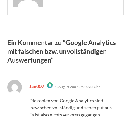
Ein Kommentar zu “Google Analytics
mit falschen bzw. unvollständigen
Auswertungen”
sagt:
Jan007
1. August 2007 um 20:33 Uhr
Das „Echte-Person“-Abzeichen!
Anti-Spam von CleanTalk
Die zahlen von Google Analytics sind
inzwischen vollständig und sehen gut aus.
Es ist also nichts verloren gegangen.