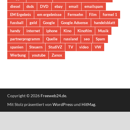
diesel
dsds
DVD
ebay
email
emailspam
EM Ergebnis
em ergebnisse
Fernsehn
Film
formel 1
fussball
geld
Google
Google Adsense
handelsblatt
handy
internet
iphone
Kino
Kinofilm
Musik
partnerprogramm
Quelle
russland
seo
Spam
spanien
Steuern
StudiVZ
TV
video
VW
Werbung
youtube
Zanox
Copyright © 2026
Freeweb24.de
.
Mit Stolz präsentiert von
WordPress
und
HitMag
.