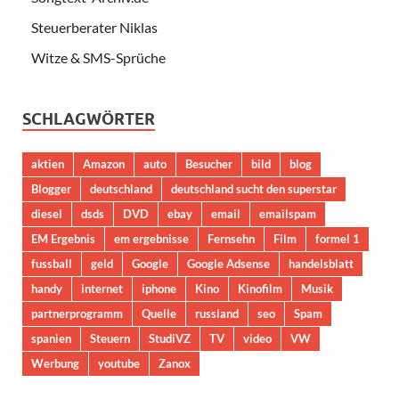
Steuerberater Niklas
Witze & SMS-Sprüche
SCHLAGWÖRTER
aktien
Amazon
auto
Besucher
bild
blog
Blogger
deutschland
deutschland sucht den superstar
diesel
dsds
DVD
ebay
email
emailspam
EM Ergebnis
em ergebnisse
Fernsehn
Film
formel 1
fussball
geld
Google
Google Adsense
handelsblatt
handy
internet
iphone
Kino
Kinofilm
Musik
partnerprogramm
Quelle
russland
seo
Spam
spanien
Steuern
StudiVZ
TV
video
VW
Werbung
youtube
Zanox