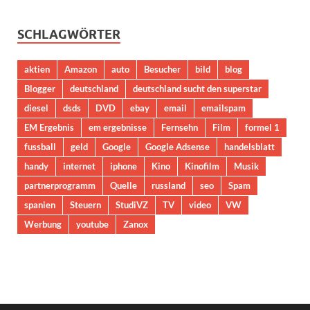
SCHLAGWÖRTER
aktien
Amazon
auto
Besucher
bild
blog
Blogger
deutschland
deutschland sucht den superstar
diesel
dsds
DVD
ebay
email
emailspam
EM Ergebnis
em ergebnisse
Fernsehn
Film
formel 1
fussball
geld
Google
Google Adsense
handelsblatt
handy
internet
iphone
Kino
Kinofilm
Musik
partnerprogramm
Quelle
russland
seo
Spam
spanien
Steuern
StudiVZ
TV
video
VW
Werbung
youtube
Zanox