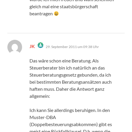
gleich mal eine staatsbürgerschaft
beantragen
sagt:
JK
29. September 2011 um 09:38 Uhr
Das „Echte-Person“-Abzeichen!
Anti-Spam von CleanTalk
Das wäre schon eine Beratung. Als
Steuerberater bin ich natürlich an das
Steuerberatungsgesetz gebunden, da ich
bei bestimmten Beratungsansätzen auch
haften muss. Daher die Antwort ganz
allgemein:
Ich kann Sie allerdings beruhigen. In den
Muster-DBA
(Doppelbesteuerungsabkommen) gibt es
meist eine Rückfallklausel. D.h. wenn die