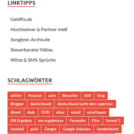
LINKTIPPS
Geldflo.de
Hochheimer & Partner mbB
Songtext-Archiv.de
Steuerberater Niklas
Witze & SMS-Sprüche
SCHLAGWÖRTER
aktien
Amazon
auto
Besucher
bild
blog
Blogger
deutschland
deutschland sucht den superstar
diesel
dsds
DVD
ebay
email
emailspam
EM Ergebnis
em ergebnisse
Fernsehn
Film
formel 1
fussball
geld
Google
Google Adsense
handelsblatt