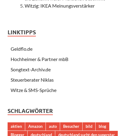
Witzig: IKEA Meinungsverstärker
LINKTIPPS
Geldflo.de
Hochheimer & Partner mbB
Songtext-Archiv.de
Steuerberater Niklas
Witze & SMS-Sprüche
SCHLAGWÖRTER
aktien
Amazon
auto
Besucher
bild
blog
Blogger
deutschland
deutschland sucht den superstar